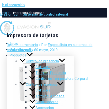
Ir al contenido
Inicio
impresora de tarjetas
Evasion Sur – Sistemas de control integral
impresora de tarjetas
Inicio
Deja un comentario
/ Por
Especialista en sistemas de
Sobre Nosotros
control integral
/
30 mayo, 2019
Productos
Control de presencia
Software
Terminal Presencia
Control de Temperatura Corporal
Control de accesos
Software
Terminal Accesos
Controladoras
Accesorios