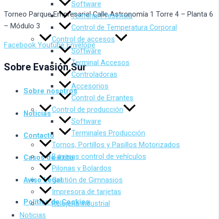
Software
Torneo Parque Empresarial Calle Astronomía 1 Torre 4 – Planta 6
Terminal Presencia
– Módulo 3
Control de Temperatura Corporal
Control de accesos
Facebook
Youtube
Envelope
Software
Terminal Accesos
Sobre Evasión Sur
Controladoras
Accesorios
Sobre nosotros
Control de Errantes
Control de producción
Noticias
Software
Terminales Producción
Contacto
Tornos, Portillos y Pasillos Motorizados
Barreras control de vehículos
Casos de éxito
Pilonas y Bolardos
Aviso Legal
Gestión de Gimnasios
Impresora de tarjetas
Política de Cookies
Relojería industrial
Noticias