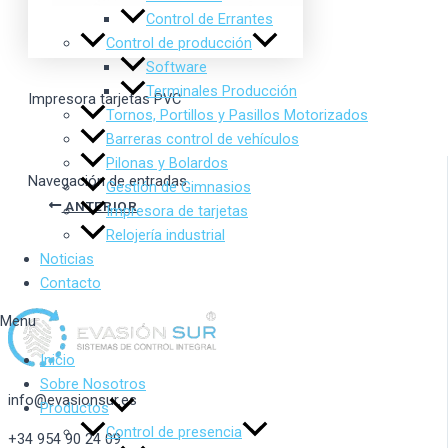
Control de Errantes
Control de producción
Software
Terminales Producción
Impresora tarjetas PVC
Tornos, Portillos y Pasillos Motorizados
Barreras control de vehículos
Pilonas y Bolardos
Navegación de entradas
Gestión de Gimnasios
ANTERIOR
Impresora de tarjetas
Relojería industrial
Noticias
Contacto
Menu
Inicio
Sobre Nosotros
info@evasionsur.es
Productos
Control de presencia
+34 954 90 24 09