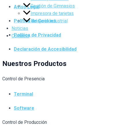
Gestión de Gimnasios
Aviso Legal
Impresora de tarjetas
Relojería industrial
Política de Cookies
Noticias
Política de Privacidad
Contacto
Declaración de Accesibilidad
Nuestros Productos
Control de Presencia
Terminal
Software
Control de Producción