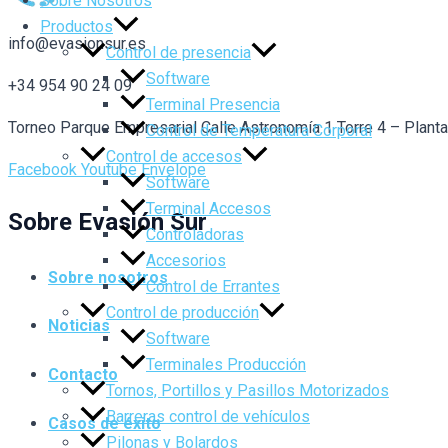
Sobre Nosotros
Productos
info@evasionsur.es
Control de presencia
Software
+34 954 90 24 09
Terminal Presencia
Torneo Parque Empresarial Calle Astronomía 1 Torre 4 – Plant
Control de Temperatura Corporal
Control de accesos
Facebook
Youtube
Envelope
Software
Terminal Accesos
Sobre Evasión Sur
Controladoras
Accesorios
Sobre nosotros
Control de Errantes
Control de producción
Noticias
Software
Terminales Producción
Contacto
Tornos, Portillos y Pasillos Motorizados
Barreras control de vehículos
Casos de éxito
Pilonas y Bolardos