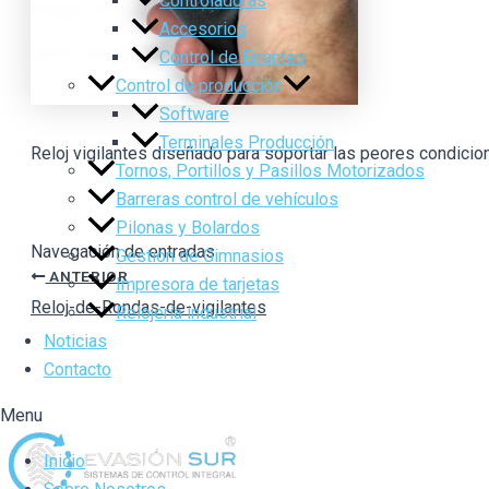
Controladoras
Accesorios
Control de Errantes
Control de producción
Software
Terminales Producción
Reloj vigilantes diseñado para soportar las peores condicion
Tornos, Portillos y Pasillos Motorizados
Barreras control de vehículos
Pilonas y Bolardos
Navegación de entradas
Gestión de Gimnasios
ANTERIOR
Impresora de tarjetas
Reloj-de-Rondas-de-vigilantes
Relojería industrial
Noticias
Contacto
Menu
Inicio