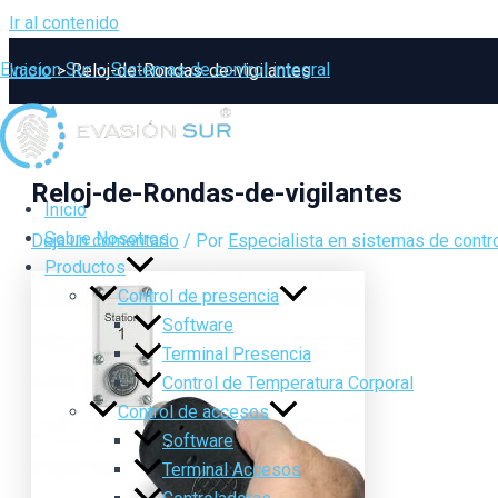
Ir al contenido
Evasion Sur – Sistemas de control integral
Inicio
Reloj-de-Rondas-de-vigilantes
Reloj-de-Rondas-de-vigilantes
Inicio
Sobre Nosotros
Deja un comentario
/ Por
Especialista en sistemas de contro
Productos
Control de presencia
Software
Terminal Presencia
Control de Temperatura Corporal
Control de accesos
Software
Terminal Accesos