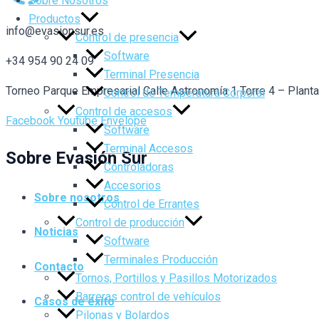
Sobre Nosotros
Productos
info@evasionsur.es
Control de presencia
Software
+34 954 90 24 09
Terminal Presencia
Torneo Parque Empresarial Calle Astronomía 1 Torre 4 – Plant
Control de Temperatura Corporal
Control de accesos
Facebook
Youtube
Envelope
Software
Terminal Accesos
Sobre Evasión Sur
Controladoras
Accesorios
Sobre nosotros
Control de Errantes
Control de producción
Noticias
Software
Terminales Producción
Contacto
Tornos, Portillos y Pasillos Motorizados
Barreras control de vehículos
Casos de éxito
Pilonas y Bolardos