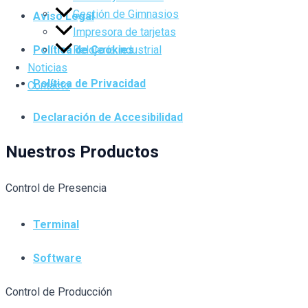
Gestión de Gimnasios
Aviso Legal
Impresora de tarjetas
Relojería industrial
Política de Cookies
Noticias
Política de Privacidad
Contacto
Declaración de Accesibilidad
Nuestros Productos
Control de Presencia
Terminal
Software
Control de Producción