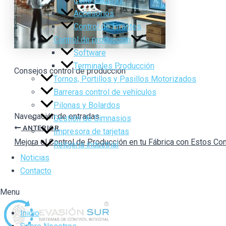
Controladoras
Accesorios
Control de Errantes
Control de producción
Software
Terminales Producción
Consejos control de producción
Tornos, Portillos y Pasillos Motorizados
Barreras control de vehículos
Pilonas y Bolardos
Navegación de entradas
Gestión de Gimnasios
ANTERIOR
Impresora de tarjetas
Mejora el Control de Producción en tu Fábrica con Estos Co
Relojería industrial
Noticias
Contacto
Menu
Inicio