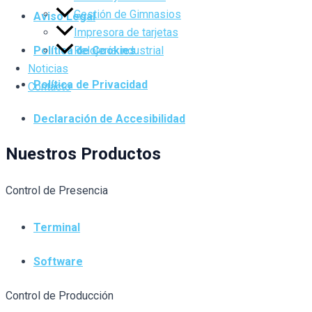
Gestión de Gimnasios
Aviso Legal
Impresora de tarjetas
Relojería industrial
Política de Cookies
Noticias
Política de Privacidad
Contacto
Declaración de Accesibilidad
Nuestros Productos
Control de Presencia
Terminal
Software
Control de Producción