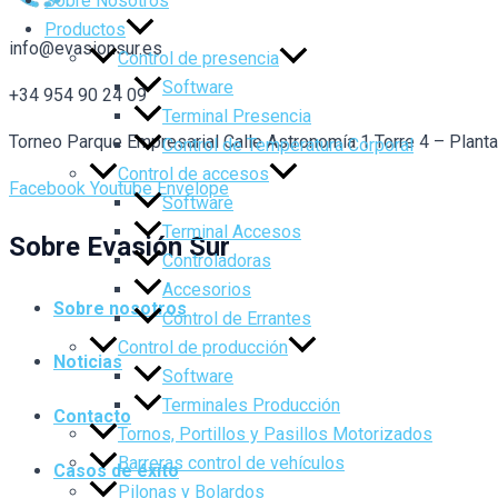
Sobre Nosotros
Productos
info@evasionsur.es
Control de presencia
Software
+34 954 90 24 09
Terminal Presencia
Torneo Parque Empresarial Calle Astronomía 1 Torre 4 – Plant
Control de Temperatura Corporal
Control de accesos
Facebook
Youtube
Envelope
Software
Terminal Accesos
Sobre Evasión Sur
Controladoras
Accesorios
Sobre nosotros
Control de Errantes
Control de producción
Noticias
Software
Terminales Producción
Contacto
Tornos, Portillos y Pasillos Motorizados
Barreras control de vehículos
Casos de éxito
Pilonas y Bolardos