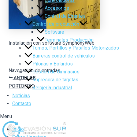
Controladoras
Accesorios
Control de Errantes
Control de producción
Software
Terminales Producción
Instalación con software SymphonyWeb
Tornos, Portillos y Pasillos Motorizados
Barreras control de vehículos
Pilonas y Bolardos
Navegación de entradas
Gestión de Gimnasios
ANTERIOR
Impresora de tarjetas
PORTOFRIO
Relojería industrial
Noticias
Contacto
Menu
Inicio