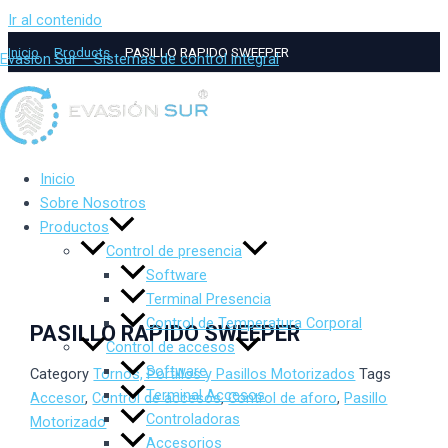
Ir al contenido
Inicio
Products
PASILLO RAPIDO SWEEPER
Evasion Sur – Sistemas de control integral
Inicio
Sobre Nosotros
Productos
Control de presencia
Software
Terminal Presencia
Control de Temperatura Corporal
PASILLO RAPIDO SWEEPER
Control de accesos
Software
Category
Tornos, Portillos y Pasillos Motorizados
Tags
Terminal Accesos
Accesor
,
Control de accesos
,
Control de aforo
,
Pasillo
Controladoras
Motorizado
Accesorios