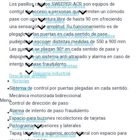
Los pasillos rápidos SWEEPER-ACR son equipos de
Control de Errantes
control de acceso a personas que permiten un cómodo
Control de producción
pase con una apertura libre de hasta 90 cm ofreciendo
Software
una sensación de amplitud. Su funcionamiento es de
Terminales Producción
plegado de las puertas en cada sentido de pase
Tornos, Portillos y Pasillos Motorizados
pudiéndose escoger distintas medidas de 550 a 900 mm.
Barreras control de vehículos
Las puertas se pliegan 90º en cada sentido de pase y
Pilonas y Bolardos
disponen de un sistema anti-atrapado y alarma en caso de
Gestión de Gimnasios
intento de pase fraudulento.
Impresora de tarjetas
Relojería industrial
Descargar archivo
Noticias
Sistema de control por puertas plegadas en cada sentido.
Contacto
Mecánica motorizada bidireccional
Menu
Control de dirección de paso
Alarma de intento de paso fraudulento
Inicio
Espacio para buzones recolectores de tarjetas
Sobre Nosotros
Pictogramas superiores y laterales
Productos
Tapas laterales y superior, arcón lateral con espacio para
Control de presencia