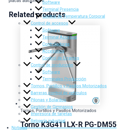
placas adicionales.
Software
Terminal Presencia
Related products
Control de Temperatura Corporal
Control de accesos
Software
Terminal Accesos
Controladoras
Accesorios
Control de Errantes
Control de producción
Software
Terminales Producción
Tornos, Portillos y Pasillos Motorizados
Barreras control de vehículos
Pilonas y Bolardos
Gestión de Gimnasios
Tornos, Portillos y Pasillos Motorizados
Impresora de tarjetas
Relojería industrial
Torno K3G411LX-R PG-DM55
Noticias