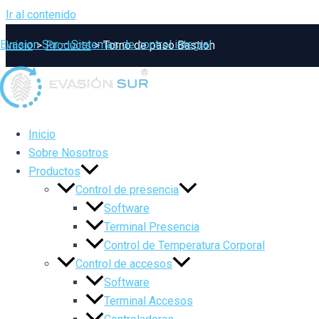
Ir al contenido
Evasion Sur – Sistemas de control integral
Inicio
Products
Torno de paso Bastion
Inicio
Sobre Nosotros
Productos
Control de presencia
Software
Terminal Presencia
Control de Temperatura Corporal
Control de accesos
Software
Terminal Accesos