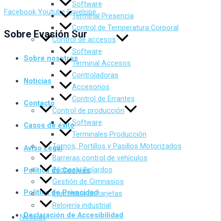
Software
Facebook
Youtube
Envelope
Terminal Presencia
Control de Temperatura Corporal
Sobre Evasión Sur
Control de accesos
Software
Sobre nosotros
Terminal Accesos
Controladoras
Noticias
Accesorios
Control de Errantes
Contacto
Control de producción
Software
Casos de éxito
Terminales Producción
Tornos, Portillos y Pasillos Motorizados
Aviso Legal
Barreras control de vehículos
Pilonas y Bolardos
Política de Cookies
Gestión de Gimnasios
Política de Privacidad
Impresora de tarjetas
Relojería industrial
Declaración de Accesibilidad
Noticias