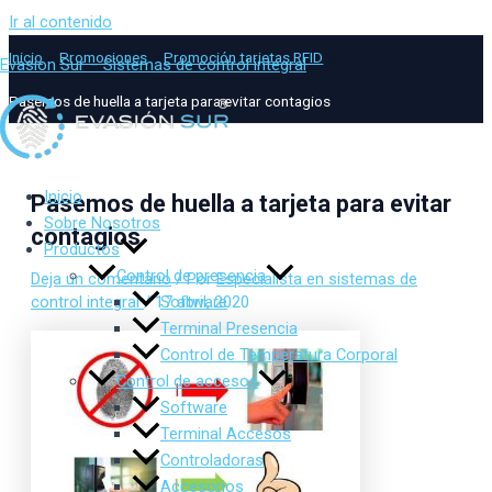
Ir al contenido
Inicio
Promociones
Promoción tarjetas RFID
Evasion Sur – Sistemas de control integral
Pasemos de huella a tarjeta para evitar contagios
Inicio
Pasemos de huella a tarjeta para evitar
Sobre Nosotros
contagios
Productos
Control de presencia
Deja un comentario
/ Por
Especialista en sistemas de
Software
control integral
/
17 abril, 2020
Terminal Presencia
Control de Temperatura Corporal
Control de accesos
Software
Terminal Accesos
Controladoras
Accesorios