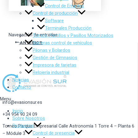
Control de Errantes
Control de producción
Software
Terminales Producción
Navegación de entradas
Tornos, Portillos y Pasillos Motorizados
ANTERIOR
Barreras control de vehículos
Pilonas y Bolardos
Gestión de Gimnasios
Impresora de tarjetas
Relojería industrial
Noticias
Contacto
Menu
info@evasionsur.es
Inicio
+34 954 90 24 09
Sobre Nosotros
Productos
Torneo Parque Empresarial Calle Astronomía 1 Torre 4 – Planta 6
Control de presencia
– Módulo 3