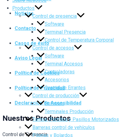
Sobre Nosotros
Productos
Noticias
Control de presencia
Software
Contacto
Terminal Presencia
Control de Temperatura Corporal
Casos de éxito
Control de accesos
Software
Aviso Legal
Terminal Accesos
Controladoras
Política de Cookies
Accesorios
Control de Errantes
Política de Privacidad
Control de producción
Declaración de Accesibilidad
Software
Terminales Producción
Nuestros Productos
Tornos, Portillos y Pasillos Motorizados
Barreras control de vehículos
Control de Presencia
Pilonas y Bolardos