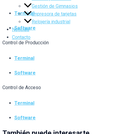
Gestión de Gimnasios
Terminal
Impresora de tarjetas
Relojería industrial
Software
Noticias
Contacto
Control de Producción
Terminal
Software
Control de Acceso
Terminal
Software
También puede interesarte