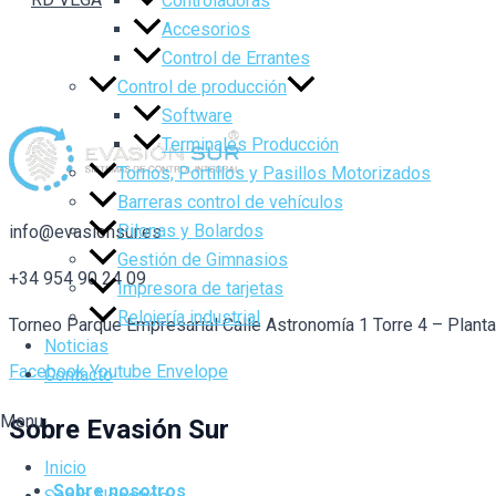
Controladoras
Accesorios
Control de Errantes
Control de producción
Software
Terminales Producción
Tornos, Portillos y Pasillos Motorizados
Barreras control de vehículos
Pilonas y Bolardos
info@evasionsur.es
Gestión de Gimnasios
+34 954 90 24 09
Impresora de tarjetas
Relojería industrial
Torneo Parque Empresarial Calle Astronomía 1 Torre 4 – Plant
Noticias
Facebook
Youtube
Envelope
Contacto
Menu
Sobre Evasión Sur
Inicio
Sobre nosotros