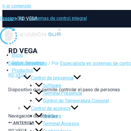
Ir al contenido
Evasion Sur – Sistemas de control integral
Inicio
RD VEGA
RD VEGA
Inicio
Sobre Nosotros
Deja un comentario
/ Por
Especialista en sistemas de contro
Productos
RD VEGA
Control de presencia
Software
Dispositivo que permite controlar el paso de personas
Terminal Presencia
Control de Temperatura Corporal
Control de accesos
Software
Navegación de entradas
ANTERIOR
Terminal Accesos
RD VEGA