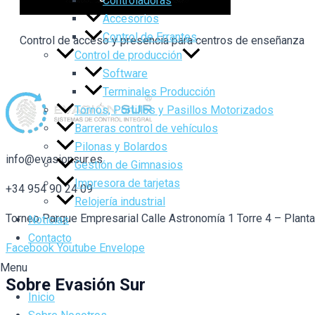
Controladoras
Accesorios
Control de Errantes
Control de acceso y presencia para centros de enseñanza
Control de producción
Software
Terminales Producción
Tornos, Portillos y Pasillos Motorizados
Barreras control de vehículos
Pilonas y Bolardos
info@evasionsur.es
Gestión de Gimnasios
Impresora de tarjetas
+34 954 90 24 09
Relojería industrial
Torneo Parque Empresarial Calle Astronomía 1 Torre 4 – Plant
Noticias
Contacto
Facebook
Youtube
Envelope
Menu
Sobre Evasión Sur
Inicio