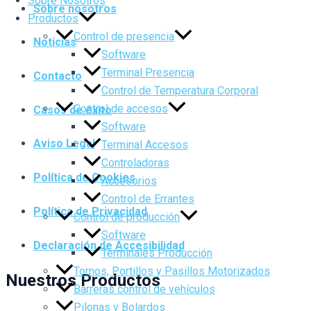
Sobre Nosotros
Sobre nosotros
Productos
Control de presencia
Noticias
Software
Terminal Presencia
Contacto
Control de Temperatura Corporal
Control de accesos
Casos de éxito
Software
Aviso Legal
Terminal Accesos
Controladoras
Política de Cookies
Accesorios
Control de Errantes
Política de Privacidad
Control de producción
Software
Declaración de Accesibilidad
Terminales Producción
Tornos, Portillos y Pasillos Motorizados
Nuestros Productos
Barreras control de vehículos
Pilonas y Bolardos