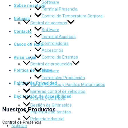
Software
Sobre nosotros
Terminal Presencia
Control de Temperatura Corporal
Noticias
Control de accesos
Software
Contacto
Terminal Accesos
Controladoras
Casos de éxito
Accesorios
Control de Errantes
Aviso Legal
Control de producción
Política de Cookies
Software
Terminales Producción
Política de Privacidad
Tornos, Portillos y Pasillos Motorizados
Barreras control de vehículos
Declaración de Accesibilidad
Pilonas y Bolardos
Gestión de Gimnasios
Nuestros Productos
Impresora de tarjetas
Relojería industrial
Control de Presencia
Noticias