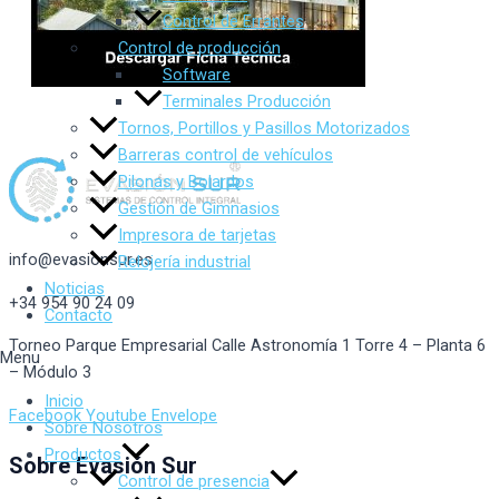
Control de Errantes
Control de producción
Software
Terminales Producción
Tornos, Portillos y Pasillos Motorizados
Barreras control de vehículos
Pilonas y Bolardos
Gestión de Gimnasios
Impresora de tarjetas
info@evasionsur.es
Relojería industrial
Noticias
+34 954 90 24 09
Contacto
Torneo Parque Empresarial Calle Astronomía 1 Torre 4 – Planta 6
Menu
– Módulo 3
Inicio
Facebook
Youtube
Envelope
Sobre Nosotros
Productos
Sobre Evasión Sur
Control de presencia