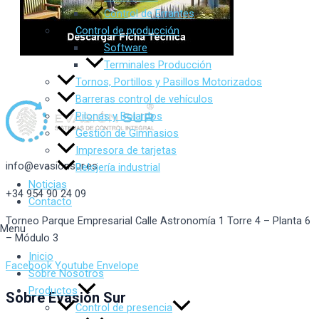
Control de Errantes
Control de producción
Software
Terminales Producción
Tornos, Portillos y Pasillos Motorizados
Barreras control de vehículos
Pilonas y Bolardos
Gestión de Gimnasios
Impresora de tarjetas
info@evasionsur.es
Relojería industrial
Noticias
+34 954 90 24 09
Contacto
Torneo Parque Empresarial Calle Astronomía 1 Torre 4 – Planta 6
Menu
– Módulo 3
Inicio
Facebook
Youtube
Envelope
Sobre Nosotros
Productos
Sobre Evasión Sur
Control de presencia