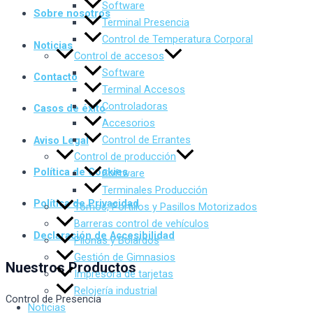
Software
Sobre nosotros
Terminal Presencia
Control de Temperatura Corporal
Noticias
Control de accesos
Software
Contacto
Terminal Accesos
Controladoras
Casos de éxito
Accesorios
Control de Errantes
Aviso Legal
Control de producción
Política de Cookies
Software
Terminales Producción
Política de Privacidad
Tornos, Portillos y Pasillos Motorizados
Barreras control de vehículos
Declaración de Accesibilidad
Pilonas y Bolardos
Gestión de Gimnasios
Nuestros Productos
Impresora de tarjetas
Relojería industrial
Control de Presencia
Noticias