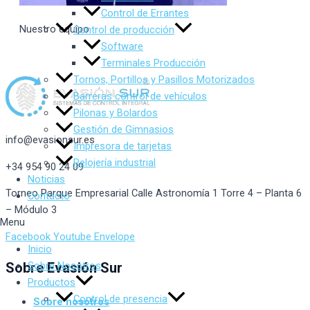
Control de Errantes
Nuestro equipo
Control de producción
Software
Terminales Producción
Tornos, Portillos y Pasillos Motorizados
Barreras control de vehículos
Pilonas y Bolardos
Gestión de Gimnasios
info@evasionsur.es
Impresora de tarjetas
Relojería industrial
+34 954 90 24 09
Noticias
Torneo Parque Empresarial Calle Astronomía 1 Torre 4 – Planta 6
Contacto
– Módulo 3
Menu
Facebook
Youtube
Envelope
Inicio
Sobre Nosotros
Sobre Evasión Sur
Productos
Control de presencia
Sobre nosotros