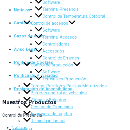
Software
Terminal Presencia
Noticias
Control de Temperatura Corporal
Contacto
Control de accesos
Software
Casos de éxito
Terminal Accesos
Controladoras
Aviso Legal
Accesorios
Control de Errantes
Política de Cookies
Control de producción
Software
Política de Privacidad
Terminales Producción
Tornos, Portillos y Pasillos Motorizados
Declaración de Accesibilidad
Barreras control de vehículos
Pilonas y Bolardos
Nuestros Productos
Gestión de Gimnasios
Impresora de tarjetas
Control de Presencia
Relojería industrial
Noticias
Terminal