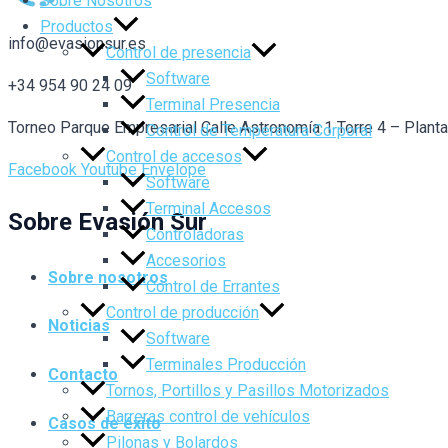
Sobre Nosotros
Productos
info@evasionsur.es
Control de presencia
Software
+34 954 90 24 09
Terminal Presencia
Torneo Parque Empresarial Calle Astronomía 1 Torre 4 – Plant
Control de Temperatura Corporal
Control de accesos
Facebook
Youtube
Envelope
Software
Terminal Accesos
Sobre Evasión Sur
Controladoras
Accesorios
Sobre nosotros
Control de Errantes
Control de producción
Noticias
Software
Terminales Producción
Contacto
Tornos, Portillos y Pasillos Motorizados
Barreras control de vehículos
Casos de éxito
Pilonas y Bolardos