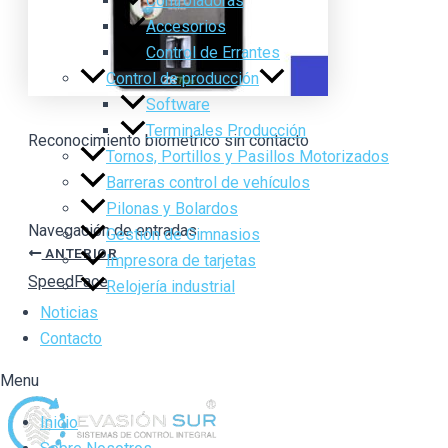
Controladoras
Accesorios
Control de Errantes
Control de producción
Software
Terminales Producción
Reconocimiento biometrico sin contacto
Tornos, Portillos y Pasillos Motorizados
Barreras control de vehículos
Pilonas y Bolardos
Navegación de entradas
Gestión de Gimnasios
ANTERIOR
Impresora de tarjetas
SpeedFace
Relojería industrial
Noticias
Contacto
Menu
Inicio