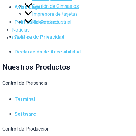
Gestión de Gimnasios
Aviso Legal
Impresora de tarjetas
Relojería industrial
Política de Cookies
Noticias
Política de Privacidad
Contacto
Declaración de Accesibilidad
Nuestros Productos
Control de Presencia
Terminal
Software
Control de Producción