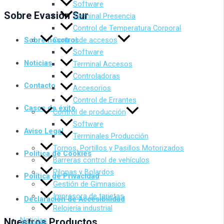
Software
Sobre Evasión Sur
Terminal Presencia
Control de Temperatura Corporal
Control de accesos
Sobre nosotros
Software
Noticias
Terminal Accesos
Controladoras
Contacto
Accesorios
Control de Errantes
Casos de éxito
Control de producción
Software
Aviso Legal
Terminales Producción
Tornos, Portillos y Pasillos Motorizados
Política de Cookies
Barreras control de vehículos
Pilonas y Bolardos
Política de Privacidad
Gestión de Gimnasios
Impresora de tarjetas
Declaración de Accesibilidad
Relojería industrial
Noticias
Nuestros Productos