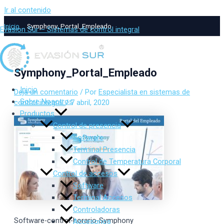
Ir al contenido
Inicio
Symphony_Portal_Empleado
Evasion Sur – Sistemas de control integral
Symphony_Portal_Empleado
Inicio
Deja un comentario
/ Por
Especialista en sistemas de
Sobre Nosotros
control integral
/
7 abril, 2020
Productos
Control de presencia
Software
Terminal Presencia
Control de Temperatura Corporal
Control de accesos
Software
Terminal Accesos
Controladoras
Software-control-horario-Symphony
Accesorios