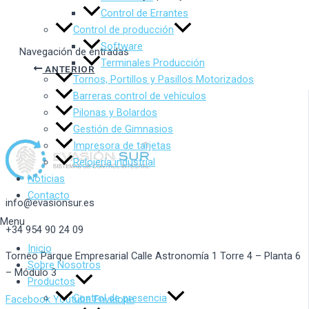
Control de Errantes
Control de producción
Software
Navegación de entradas
Terminales Producción
ANTERIOR
Tornos, Portillos y Pasillos Motorizados
Barreras control de vehículos
Pilonas y Bolardos
Gestión de Gimnasios
Impresora de tarjetas
Relojería industrial
Noticias
Contacto
info@evasionsur.es
Menu
+34 954 90 24 09
Inicio
Torneo Parque Empresarial Calle Astronomía 1 Torre 4 – Planta 6
Sobre Nosotros
– Módulo 3
Productos
Control de presencia
Facebook
Youtube
Envelope