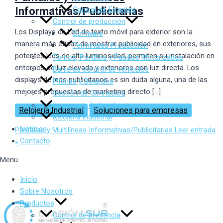
Control de Errantes
Informativas/Publicitarias
Control de producción
Los Displays de Led de texto móvil para exterior son la
Software
manera más eficaz de mostrar publicidad en exteriores, sus
Terminales Producción
potentes leds de alta luminosidad, permiten su instalación en
Tornos, Portillos y Pasillos Motorizados
entornos de luz elevada y exteriores con luz directa. Los
Barreras control de vehículos
displays de leds publicitarios es sin duda alguna, una de las
Pilonas y Bolardos
mejores propuestas de marketing directo […]
Gestión de Gimnasios
Impresora de tarjetas
Relojería Industrial
Soluciones para empresas
Relojería industrial
Noticias
Pantallas y Multilíneas Informativas/Publicitarias
Leer entrada
Contacto
»
Menu
Inicio
Sobre Nosotros
Productos
Control de presencia