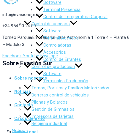
Software
Terminal Presencia
info@evasionsur.es
Control de Temperatura Corporal
Control de accesos
+34 954 90 24 09
Software
Torneo Parque Empresarial Calle Astronomía 1 Torre 4 – Planta 6
Terminal Accesos
– Módulo 3
Controladoras
Accesorios
Facebook
Youtube
Envelope
Control de Errantes
Sobre Evasión Sur
Control de producción
Software
Sobre nosotros
Terminales Producción
Tornos, Portillos y Pasillos Motorizados
Noticias
Barreras control de vehículos
Pilonas y Bolardos
Contacto
Gestión de Gimnasios
Impresora de tarjetas
Casos de éxito
Relojería industrial
Noticias
Aviso Legal