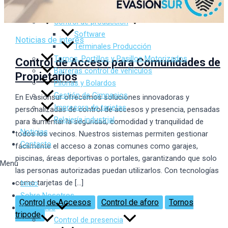
Control de Errantes
Control de producción
Software
Noticias de interés
Terminales Producción
Tornos, Portillos y Pasillos Motorizados
Control de Acceso para Comunidades de
Barreras control de vehículos
Propietarios
Pilonas y Bolardos
Gestión de Gimnasios
En Evasionsur ofrecemos soluciones innovadoras y
Impresora de tarjetas
personalizadas de control de accesos y presencia, pensadas
Relojería industrial
para aumentar la seguridad, comodidad y tranquilidad de
Noticias
todos los vecinos. Nuestros sistemas permiten gestionar
Contacto
fácilmente el acceso a zonas comunes como garajes,
piscinas, áreas deportivas o portales, garantizando que solo
Menu
las personas autorizadas puedan utilizarlos. Con tecnologías
como tarjetas de […]
Inicio
Sobre Nosotros
Control de Accesos
Control de aforo
Tornos
Productos
tripode
Control de presencia