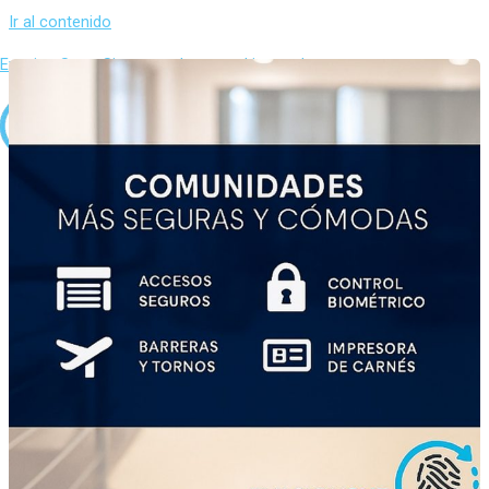
Ir al contenido
Evasion Sur – Sistemas de control integral
Inicio
Sobre Nosotros
Productos
Control de presencia
Software
Terminal Presencia
Control de Temperatura Corporal
Control de accesos
Software
Terminal Accesos
Controladoras
Accesorios