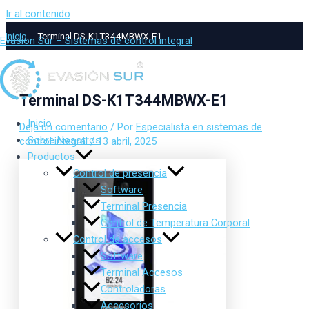
Ir al contenido
Inicio
Terminal DS-K1T344MBWX-E1
Evasion Sur – Sistemas de control integral
Terminal DS-K1T344MBWX-E1
Inicio
Deja un comentario
/ Por
Especialista en sistemas de
Sobre Nosotros
control integral
/
13 abril, 2025
Productos
Control de presencia
Software
Terminal Presencia
Control de Temperatura Corporal
Control de accesos
Software
Terminal Accesos
Controladoras
Accesorios