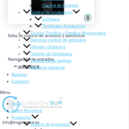
Control de Errantes
Control de producción
Software
Terminales Producción
Tornos, Portillos y Pasillos Motorizados
Reloj de control de accesos y asistencia
Barreras control de vehículos
Pilonas y Bolardos
Gestión de Gimnasios
Navegación de entradas
Impresora de tarjetas
ANTERIOR
Relojería industrial
Noticias
Contacto
Menu
Inicio
Sobre Nosotros
Productos
info@evasionsur.es
Control de presencia