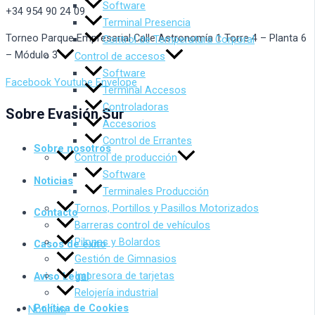
Software
+34 954 90 24 09
Terminal Presencia
Torneo Parque Empresarial Calle Astronomía 1 Torre 4 – Planta 6
Control de Temperatura Corporal
– Módulo 3
Control de accesos
Software
Facebook
Youtube
Envelope
Terminal Accesos
Controladoras
Sobre Evasión Sur
Accesorios
Control de Errantes
Sobre nosotros
Control de producción
Software
Noticias
Terminales Producción
Tornos, Portillos y Pasillos Motorizados
Contacto
Barreras control de vehículos
Pilonas y Bolardos
Casos de éxito
Gestión de Gimnasios
Impresora de tarjetas
Aviso Legal
Relojería industrial
Política de Cookies
Noticias