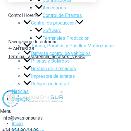
Controladoras
Accesorios
Control de Errantes
Control Horario
Control de producción
Software
Terminales Producción
Navegación de entradas
Tornos, Portillos y Pasillos Motorizados
ANTERIOR
Barreras control de vehículos
Terminal_asistencia_accesos_VF380
Pilonas y Bolardos
Gestión de Gimnasios
Impresora de tarjetas
Relojería industrial
Noticias
Contacto
Menu
info@evasionsur.es
Inicio
+34 954 90 24 09