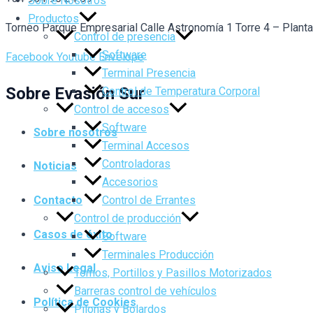
Sobre Nosotros
Productos
Torneo Parque Empresarial Calle Astronomía 1 Torre 4 – Plant
Control de presencia
Software
Facebook
Youtube
Envelope
Terminal Presencia
Sobre Evasión Sur
Control de Temperatura Corporal
Control de accesos
Software
Sobre nosotros
Terminal Accesos
Controladoras
Noticias
Accesorios
Control de Errantes
Contacto
Control de producción
Casos de éxito
Software
Terminales Producción
Aviso Legal
Tornos, Portillos y Pasillos Motorizados
Barreras control de vehículos
Política de Cookies
Pilonas y Bolardos