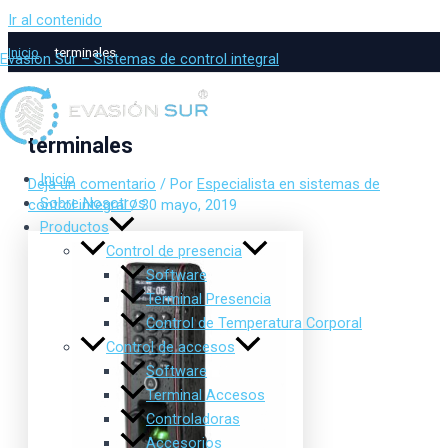
Ir al contenido
Inicio
terminales
Evasion Sur – Sistemas de control integral
terminales
Inicio
Deja un comentario
/ Por
Especialista en sistemas de
Sobre Nosotros
control integral
/
30 mayo, 2019
Productos
Control de presencia
Software
Terminal Presencia
Control de Temperatura Corporal
Control de accesos
Software
Terminal Accesos
Controladoras
Accesorios