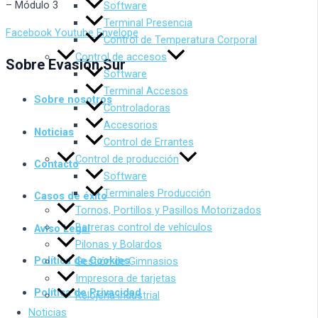
– Módulo 3
Software
Terminal Presencia
Facebook
Youtube
Envelope
Control de Temperatura Corporal
Control de accesos
Sobre Evasión Sur
Software
Terminal Accesos
Sobre nosotros
Controladoras
Accesorios
Noticias
Control de Errantes
Control de producción
Contacto
Software
Terminales Producción
Casos de éxito
Tornos, Portillos y Pasillos Motorizados
Barreras control de vehículos
Aviso Legal
Pilonas y Bolardos
Política de Cookies
Gestión de Gimnasios
Impresora de tarjetas
Política de Privacidad
Relojería industrial
Noticias