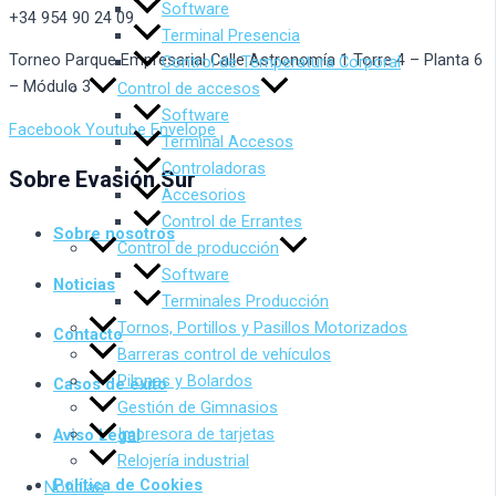
Software
+34 954 90 24 09
Terminal Presencia
Torneo Parque Empresarial Calle Astronomía 1 Torre 4 – Planta 6
Control de Temperatura Corporal
– Módulo 3
Control de accesos
Software
Facebook
Youtube
Envelope
Terminal Accesos
Controladoras
Sobre Evasión Sur
Accesorios
Control de Errantes
Sobre nosotros
Control de producción
Software
Noticias
Terminales Producción
Tornos, Portillos y Pasillos Motorizados
Contacto
Barreras control de vehículos
Pilonas y Bolardos
Casos de éxito
Gestión de Gimnasios
Impresora de tarjetas
Aviso Legal
Relojería industrial
Política de Cookies
Noticias