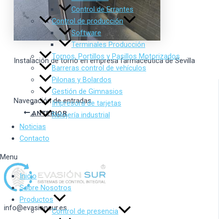
Control de Errantes
Control de producción
Software
Terminales Producción
Tornos, Portillos y Pasillos Motorizados
Instalación de torno en empresa farmacéutica de Sevilla
Barreras control de vehículos
Pilonas y Bolardos
Gestión de Gimnasios
Navegación de entradas
Impresora de tarjetas
ANTERIOR
Relojería industrial
Noticias
Contacto
Menu
Inicio
Sobre Nosotros
Productos
info@evasionsur.es
Control de presencia