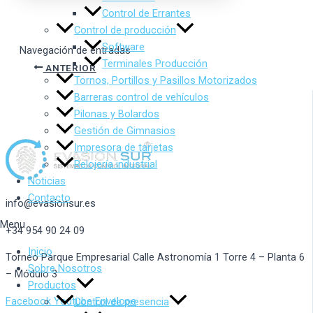
Control de Errantes
Control de producción
Software
Navegación de entradas
Terminales Producción
ANTERIOR
Tornos, Portillos y Pasillos Motorizados
Barreras control de vehículos
Pilonas y Bolardos
Gestión de Gimnasios
Impresora de tarjetas
Relojería industrial
Noticias
Contacto
info@evasionsur.es
Menu
+34 954 90 24 09
Inicio
Torneo Parque Empresarial Calle Astronomía 1 Torre 4 – Planta 6
Sobre Nosotros
– Módulo 3
Productos
Facebook
Youtube
Envelope
Control de presencia