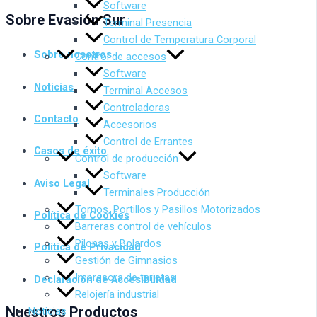
Software
Sobre Evasión Sur
Terminal Presencia
Control de Temperatura Corporal
Sobre nosotros
Control de accesos
Software
Noticias
Terminal Accesos
Controladoras
Contacto
Accesorios
Control de Errantes
Casos de éxito
Control de producción
Software
Aviso Legal
Terminales Producción
Tornos, Portillos y Pasillos Motorizados
Política de Cookies
Barreras control de vehículos
Pilonas y Bolardos
Política de Privacidad
Gestión de Gimnasios
Impresora de tarjetas
Declaración de Accesibilidad
Relojería industrial
Nuestros Productos
Noticias