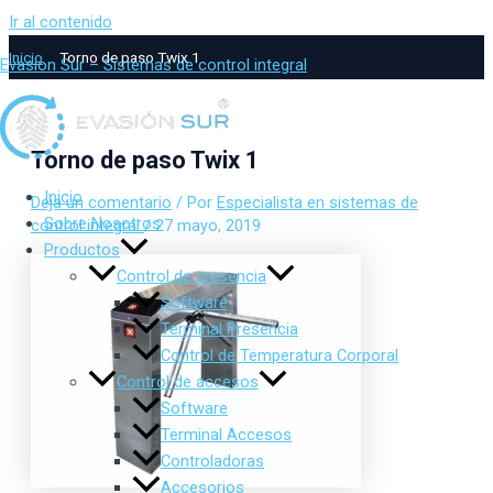
Ir al contenido
Inicio
Torno de paso Twix 1
Evasion Sur – Sistemas de control integral
Torno de paso Twix 1
Inicio
Deja un comentario
/ Por
Especialista en sistemas de
Sobre Nosotros
control integral
/
27 mayo, 2019
Productos
Control de presencia
Software
Terminal Presencia
Control de Temperatura Corporal
Control de accesos
Software
Terminal Accesos
Controladoras
Accesorios