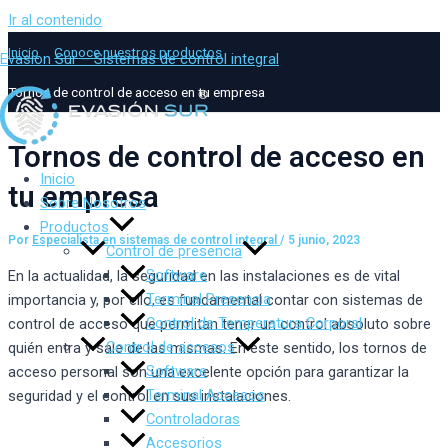
Ir al contenido
Inicio
Conoce nuestros productos
Evasion Sur – Sistemas de control integral
Tornos de control de acceso en tu empresa
Tornos de control de acceso en
Inicio
tu empresa
Sobre Nosotros
Productos
Por
Especialista en sistemas de control integral
/
5 junio, 2023
Control de presencia
Software
En la actualidad, la seguridad en las instalaciones es de vital
Terminal Presencia
importancia y, por ello, es fundamental contar con sistemas de
Control de Temperatura Corporal
control de acceso que permitan tener un control absoluto sobre
Control de accesos
quién entra y sale de las mismas. En este sentido, los tornos de
Software
acceso personal son una excelente opción para garantizar la
Terminal Accesos
seguridad y el control en sus instalaciones.
Controladoras
Accesorios