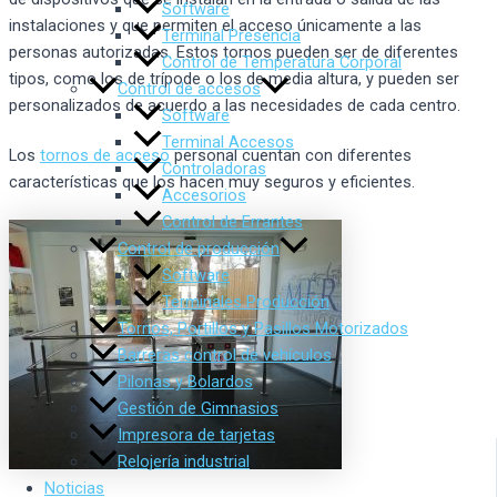
Software
instalaciones y que permiten el acceso únicamente a las
Terminal Presencia
personas autorizadas. Estos tornos pueden ser de diferentes
Control de Temperatura Corporal
tipos, como los de trípode o los de media altura, y pueden ser
Control de accesos
personalizados de acuerdo a las necesidades de cada centro.
Software
Terminal Accesos
Los
tornos de acceso
personal cuentan con diferentes
Controladoras
características que los hacen muy seguros y eficientes.
Accesorios
Control de Errantes
Control de producción
Software
Terminales Producción
Tornos, Portillos y Pasillos Motorizados
Barreras control de vehículos
Pilonas y Bolardos
Gestión de Gimnasios
Impresora de tarjetas
Relojería industrial
Noticias