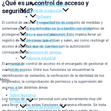
¿Qué es un control de acceso y
Control de Errantes
seguridad?
Control de producción
Software
Terminales Producción
El control de acceso y seguridad es un conjunto de medidas y
Tornos, Portillos y Pasillos Motorizados
sistemas que se implementan en una centro con el objetivo de
Barreras control de vehículos
proteger el acceso a sus instalaciones. Esto implica llevar un
Pilonas y Bolardos
registro de las personas que entran y salen, así como restringir el
Gestión de Gimnasios
acceso a aquellas que no cuenten con la autorización
Impresora de tarjetas
correspondiente.
Relojería industrial
El personal de control de acceso es el encargado de gestionar el
Noticias
control de acceso. Entre sus funciones se encuentran la
Contacto
identificación de visitantes, la verificación de la identidad de los
Menu
empleados, la comprobación de permisos y la supervisión del
acceso a las distintas áreas.
Inicio
Sobre Nosotros
Los tornos de acceso personal son una herramienta muy útil
Productos
para llevar a cabo estas funciones de manera eficiente. Se trata
Control de presencia
de dispositivos que se instalan en la entrada o salida de las