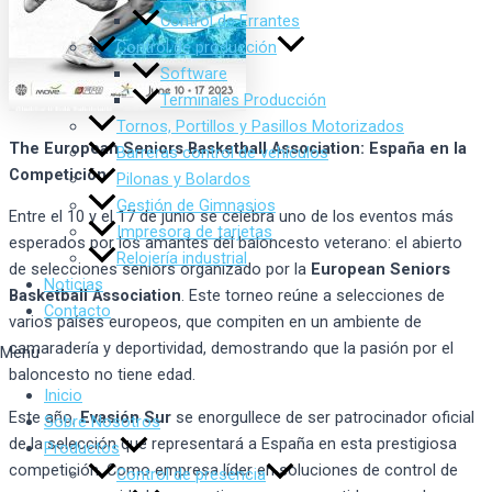
Control de Errantes
Control de producción
Software
Terminales Producción
Tornos, Portillos y Pasillos Motorizados
The European Seniors Basketball Association: España en la
Barreras control de vehículos
Competición
Pilonas y Bolardos
Gestión de Gimnasios
Entre el 10 y el 17 de junio se celebra uno de los eventos más
Impresora de tarjetas
esperados por los amantes del baloncesto veterano: el abierto
Relojería industrial
de selecciones seniors organizado por la
European Seniors
Noticias
Basketball Association
. Este torneo reúne a selecciones de
Contacto
varios países europeos, que compiten en un ambiente de
camaradería y deportividad, demostrando que la pasión por el
Menu
baloncesto no tiene edad.
Inicio
Este año,
Evasión Sur
se enorgullece de ser patrocinador oficial
Sobre Nosotros
de la selección que representará a España en esta prestigiosa
Productos
competición. Como empresa líder en soluciones de control de
Control de presencia