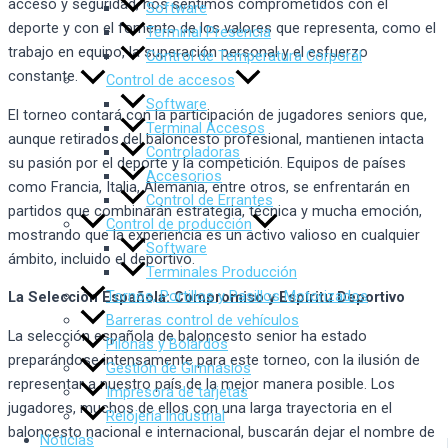
acceso y seguridad, nos sentimos comprometidos con el
Software
deporte y con el fomento de los valores que representa, como el
Terminal Presencia
trabajo en equipo, la superación personal y el esfuerzo
Control de Temperatura Corporal
constante.
Control de accesos
Software
El torneo contará con la participación de jugadores seniors que,
Terminal Accesos
aunque retirados del baloncesto profesional, mantienen intacta
Controladoras
su pasión por el deporte y la competición. Equipos de países
Accesorios
como Francia, Italia, Alemania, entre otros, se enfrentarán en
Control de Errantes
partidos que combinarán estrategia, técnica y mucha emoción,
Control de producción
mostrando que la experiencia es un activo valioso en cualquier
Software
ámbito, incluido el deportivo.
Terminales Producción
Tornos, Portillos y Pasillos Motorizados
La Selección Española: Compromiso y Espíritu Deportivo
Barreras control de vehículos
La selección española de baloncesto senior ha estado
Pilonas y Bolardos
preparándose intensamente para este torneo, con la ilusión de
Gestión de Gimnasios
representar a nuestro país de la mejor manera posible. Los
Impresora de tarjetas
jugadores, muchos de ellos con una larga trayectoria en el
Relojería industrial
baloncesto nacional e internacional, buscarán dejar el nombre de
Noticias