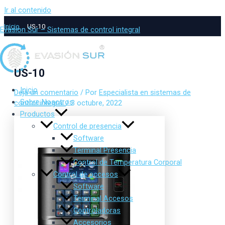
Ir al contenido
Inicio
US-10
Evasion Sur – Sistemas de control integral
US-10
Inicio
Deja un comentario
/ Por
Especialista en sistemas de
Sobre Nosotros
control integral
/
3 octubre, 2022
Productos
Control de presencia
Software
Terminal Presencia
Control de Temperatura Corporal
Control de accesos
Software
Terminal Accesos
Controladoras
Accesorios