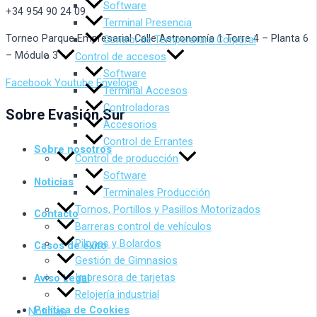
Software
+34 954 90 24 09
Terminal Presencia
Torneo Parque Empresarial Calle Astronomía 1 Torre 4 – Planta 6
Control de Temperatura Corporal
– Módulo 3
Control de accesos
Software
Facebook
Youtube
Envelope
Terminal Accesos
Controladoras
Sobre Evasión Sur
Accesorios
Control de Errantes
Sobre nosotros
Control de producción
Software
Noticias
Terminales Producción
Tornos, Portillos y Pasillos Motorizados
Contacto
Barreras control de vehículos
Pilonas y Bolardos
Casos de éxito
Gestión de Gimnasios
Impresora de tarjetas
Aviso Legal
Relojería industrial
Política de Cookies
Noticias