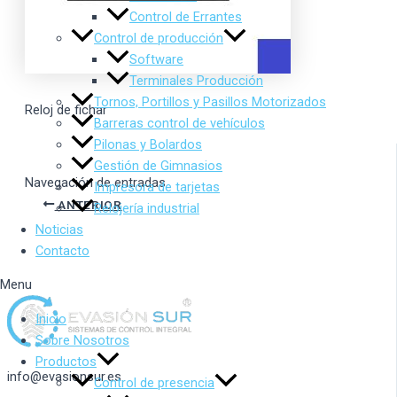
Control de Errantes
Control de producción
Software
Terminales Producción
Tornos, Portillos y Pasillos Motorizados
Reloj de fichar
Barreras control de vehículos
Pilonas y Bolardos
Gestión de Gimnasios
Navegación de entradas
Impresora de tarjetas
ANTERIOR
Relojería industrial
Noticias
Contacto
Menu
Inicio
Sobre Nosotros
Productos
info@evasionsur.es
Control de presencia