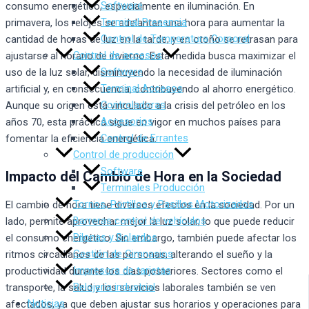
Software
consumo energético, especialmente en iluminación. En
Terminal Presencia
primavera, los relojes se adelantan una hora para aumentar la
Control de Temperatura Corporal
cantidad de horas de luz en la tarde, y en otoño se retrasan para
Control de accesos
ajustarse al horario de invierno. Esta medida busca maximizar el
Software
uso de la luz solar, disminuyendo la necesidad de iluminación
Terminal Accesos
artificial y, en consecuencia, contribuyendo al ahorro energético.
Controladoras
Aunque su origen está vinculado a la crisis del petróleo en los
Accesorios
años 70, esta práctica sigue en vigor en muchos países para
Control de Errantes
fomentar la eficiencia energética.
Control de producción
Software
Impacto del Cambio de Hora en la Sociedad
Terminales Producción
Tornos, Portillos y Pasillos Motorizados
El cambio de hora tiene diversos efectos en la sociedad. Por un
Barreras control de vehículos
lado, permite aprovechar mejor la luz solar, lo que puede reducir
Pilonas y Bolardos
el consumo energético. Sin embargo, también puede afectar los
Gestión de Gimnasios
ritmos circadianos de las personas, alterando el sueño y la
Impresora de tarjetas
productividad durante los días posteriores. Sectores como el
Relojería industrial
transporte, la salud y los servicios laborales también se ven
Noticias
afectados, ya que deben ajustar sus horarios y operaciones para