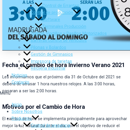
Control de Errantes
Control de producción
Software
Terminales Producción
Tornos, Portillos y Pasillos Motorizados
Barreras control de vehículos
Pilonas y Bolardos
Gestión de Gimnasios
Impresora de tarjetas
Fecha el cambio de hora Invierno Verano 2021
Relojería industrial
Noticias
Les informamos que el próximo dí­a 31 de Octubre del 2021 se
Contacto
deberá de atrasar 1 hora nuestros relojes. A las 3:00 horas,
pasaran a ser las 2:00 horas.
Menu
Inicio
Motivos por el Cambio de Hora
Sobre Nosotros
Productos
El cambio de hora se implementa principalmente para aprovechar
Control de presencia
mejor la luz natural durante el día, con el objetivo de reducir el