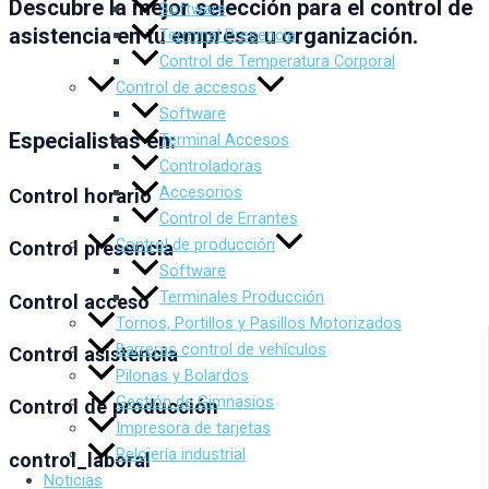
Descubre la mejor selección para el control de
Software
asistencia en tu empresa u organización.
Terminal Presencia
Control de Temperatura Corporal
Control de accesos
Software
Especialistas en:
Terminal Accesos
Controladoras
Accesorios
Control horario
Control de Errantes
Control de producción
Control presencia
Software
Terminales Producción
Control acceso
Tornos, Portillos y Pasillos Motorizados
Barreras control de vehículos
Control asistencia
Pilonas y Bolardos
Gestión de Gimnasios
Control de producción
Impresora de tarjetas
Relojería industrial
control_laboral
Noticias