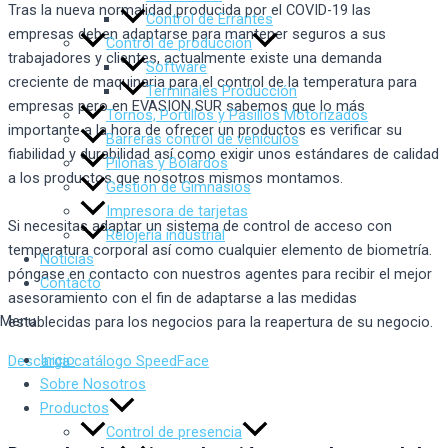
Tras la nueva normalidad producida por el COVID-19 las
Control de Errantes
empresas deben adaptarse para mantener seguros a sus
Control de producción
trabajadores y clientes, actualmente existe una demanda
Software
creciente de maquinaria para el control de la temperatura para
Terminales Producción
empresas pero en EVASION SUR sabemos que lo más
Tornos, Portillos y Pasillos Motorizados
importante a la hora de ofrecer un productos es verificar su
Barreras control de vehículos
fiabilidad y durabilidad así como exigir unos estándares de calidad
Pilonas y Bolardos
a los productos que nosotros mismos montamos.
Gestión de Gimnasios
Impresora de tarjetas
Si necesitas adaptar un sistema de control de acceso con
Relojería industrial
temperatura corporal así como cualquier elemento de biometría.
Noticias
póngase en contacto con nuestros agentes para recibir el mejor
Contacto
asesoramiento con el fin de adaptarse a las medidas
Menu
establecidas para los negocios para la reapertura de su negocio.
Inicio
Descarga catálogo SpeedFace
Sobre Nosotros
Productos
Control de presencia