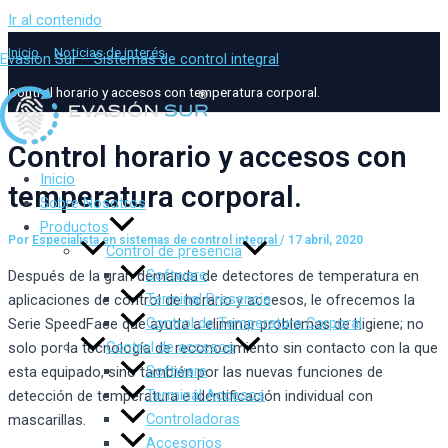
Ir al contenido
Inicio
Noticias de interés
Evasion Sur – Sistemas de control integral
Control horario y accesos con temperatura corporal.
Control horario y accesos con
Inicio
temperatura corporal.
Sobre Nosotros
Productos
Por
Especialista en sistemas de control integral
/
17 abril, 2020
Control de presencia
Software
Después de la gran demanda de detectores de temperatura en
Terminal Presencia
aplicaciones de control de horario y accesos, le ofrecemos la
Control de Temperatura Corporal
Serie SpeedFace que ayuda a eliminar problemas de higiene; no
Control de accesos
solo por la tecnología de reconocimiento sin contacto con la que
Software
esta equipado, sino también por las nuevas funciones de
Terminal Accesos
detección de temperatura e identificación individual con
Controladoras
mascarillas.
Accesorios