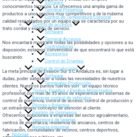
Software
conocimientos técnicos. Le ofrecemos una amplia gama de
Terminal Presencia
productos a unos precios muy competitivos y de la máxima
Control de Temperatura Corporal
calidad respaldados por un equipo que se caracteriza por su
Control de accesos
trato cordial y espíritu de servicio.
Software
Terminal Accesos
Nos encantará mostrarle todas las posibilidades y opciones a su
Controladoras
disposición; estamos convencidos de que encontrará lo que está
Accesorios
buscando.
Control de Errantes
Control de producción
La meta principal de Evasion Sur S.C.Andaluza es, sin lugar a
Software
dudas, poder satisfacer a todas las necesidades de nuestros
Terminales Producción
clientes. Nuestros puntos fuertes son : un equipo técnico
Tornos, Portillos y Pasillos Motorizados
profesional con más de 35 años de experiencia en sistemas de
Barreras control de vehículos
control de presencia, control de acceso, control de producción y
Pilonas y Bolardos
un extraordinario concepto de atención al cliente.
Gestión de Gimnasios
Ofrecemos soluciones a empresas del sector agroalimentario,
Impresora de tarjetas
centros de enseñanza, residencia de ancianos, centros de
Relojería industrial
fabricación, comunidades de vecinos, centros deportivos,
Noticias