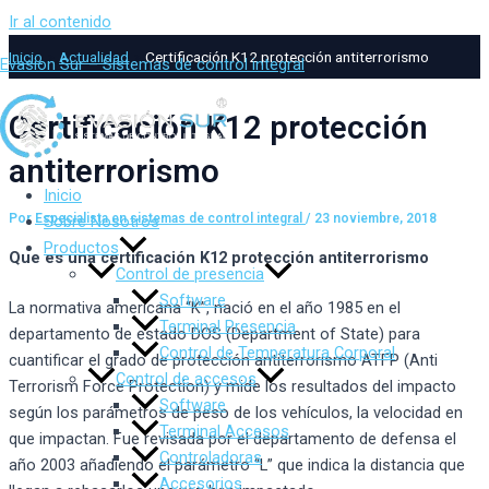
Ir al contenido
Inicio
Actualidad
Certificación K12 protección antiterrorismo
Evasion Sur – Sistemas de control integral
Certificación K12 protección
antiterrorismo
Inicio
Por
Especialista en sistemas de control integral
/
23 noviembre, 2018
Sobre Nosotros
Productos
Que es una certificación K12 protección antiterrorismo
Control de presencia
Software
La normativa americana “K”, nació en el año 1985 en el
Terminal Presencia
departamento de estado DOS (Department of State) para
Control de Temperatura Corporal
cuantificar el grado de protección antiterrorismo ATFP (Anti
Control de accesos
Terrorism Force Protection) y mide los resultados del impacto
Software
según los parámetros de peso de los vehículos, la velocidad en
Terminal Accesos
que impactan. Fue revisada por el departamento de defensa el
Controladoras
año 2003 añadiendo el parámetro “L” que indica la distancia que
Accesorios