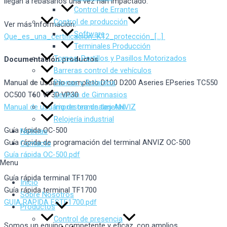
llegan a rebasarlos una vez han impactado.
Control de Errantes
Control de producción
Ver más información:
Software
Que_es_una_certificación_K12_protección_[…]
Terminales Producción
Tornos, Portillos y Pasillos Motorizados
Documentación productos
Barreras control de vehículos
Pilonas y Bolardos
Manual de usuario completo D100 D200 Aseries EPseries TC550
Gestión de Gimnasios
OC500 T60 VF30 VP30
Impresora de tarjetas
Manual de usuario de terminales ANVIZ
Relojería industrial
Guía rápida OC-500
Noticias
Guía rápida de programación del terminal ANVIZ OC-500
Contacto
Guía rápida OC-500.pdf
Menu
Guía rápida terminal TF1700
Inicio
Guía rápida terminal TF1700
Sobre Nosotros
GUIA RAPIDA ESTF1700.pdf
Productos
Control de presencia
Somos un equipo competente y eficaz, con amplios