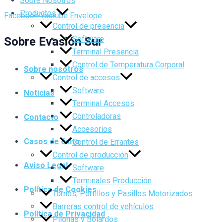
Sobre Nosotros
Productos
Facebook
Youtube
Envelope
Control de presencia
Software
Sobre Evasión Sur
Terminal Presencia
Control de Temperatura Corporal
Sobre nosotros
Control de accesos
Software
Noticias
Terminal Accesos
Controladoras
Contacto
Accesorios
Casos de éxito
Control de Errantes
Control de producción
Aviso Legal
Software
Terminales Producción
Política de Cookies
Tornos, Portillos y Pasillos Motorizados
Barreras control de vehículos
Política de Privacidad
Pilonas y Bolardos