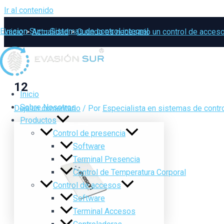
Ir al contenido
Evasion Sur – Sistemas de control integral
Inicio
Actualidad
Cuando es necesario un control de acces
12
Inicio
Sobre Nosotros
Deja un comentario
/ Por
Especialista en sistemas de contro
Productos
Control de presencia
Software
Terminal Presencia
Control de Temperatura Corporal
Control de accesos
Software
Terminal Accesos