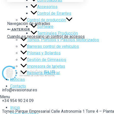
Controladoras
Accesorios
Control de Errantes
Control de producción
Navegación de entradas
Software
ANTERIOR
Terminales Producción
Cuando es necesario un control de accesos
Tornos, Portillos y Pasillos Motorizados
Barreras control de vehículos
Pilonas y Bolardos
Gestión de Gimnasios
Impresora de tarjetas
Relojería industrial
Noticias
Contacto
info@evasionsur.es
Menu
+34 954 90 24 09
Inicio
Torneo Parque Empresarial Calle Astronomía 1 Torre 4 – Plant