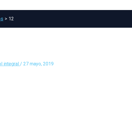
os
12
l integral
/
27 mayo, 2019