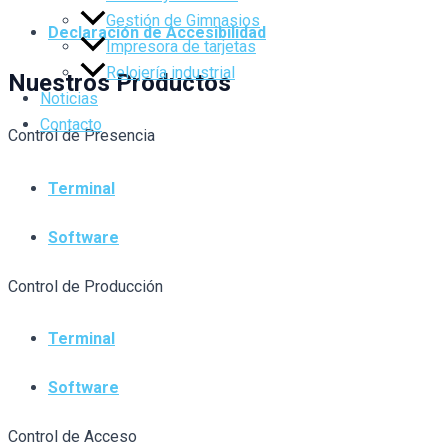
Gestión de Gimnasios
Declaración de Accesibilidad
Impresora de tarjetas
Relojería industrial
Nuestros Productos
Noticias
Contacto
Control de Presencia
Terminal
Software
Control de Producción
Terminal
Software
Control de Acceso