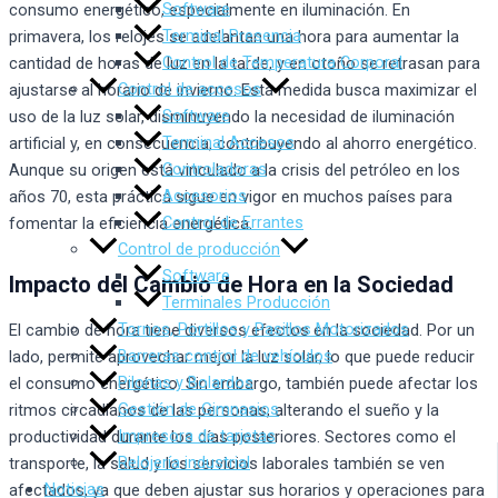
Software
consumo energético, especialmente en iluminación. En
Terminal Presencia
primavera, los relojes se adelantan una hora para aumentar la
Control de Temperatura Corporal
cantidad de horas de luz en la tarde, y en otoño se retrasan para
Control de accesos
ajustarse al horario de invierno. Esta medida busca maximizar el
Software
uso de la luz solar, disminuyendo la necesidad de iluminación
Terminal Accesos
artificial y, en consecuencia, contribuyendo al ahorro energético.
Controladoras
Aunque su origen está vinculado a la crisis del petróleo en los
Accesorios
años 70, esta práctica sigue en vigor en muchos países para
Control de Errantes
fomentar la eficiencia energética.
Control de producción
Software
Impacto del Cambio de Hora en la Sociedad
Terminales Producción
Tornos, Portillos y Pasillos Motorizados
El cambio de hora tiene diversos efectos en la sociedad. Por un
Barreras control de vehículos
lado, permite aprovechar mejor la luz solar, lo que puede reducir
Pilonas y Bolardos
el consumo energético. Sin embargo, también puede afectar los
Gestión de Gimnasios
ritmos circadianos de las personas, alterando el sueño y la
Impresora de tarjetas
productividad durante los días posteriores. Sectores como el
Relojería industrial
transporte, la salud y los servicios laborales también se ven
Noticias
afectados, ya que deben ajustar sus horarios y operaciones para