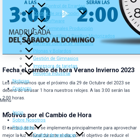
Control de Errantes
Control de producción
Software
Terminales Producción
Tornos, Portillos y Pasillos Motorizados
Barreras control de vehículos
Pilonas y Bolardos
Gestión de Gimnasios
Impresora de tarjetas
Fecha el cambio de hora Verano Invierno 2023
Relojería industrial
Noticias
Les informamos que el próximo día 29 de Octubre del 2023 se
Contacto
deberá de atrasar 1 hora nuestros relojes. A las 3:00 serán las
2:00 horas.
Menu
Inicio
Motivos por el Cambio de Hora
Sobre Nosotros
Productos
El cambio de hora se implementa principalmente para aprovechar
Control de presencia
mejor la luz natural durante el día, con el objetivo de reducir el