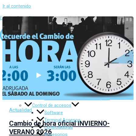
Ir al contenido
Evasion Sur – Sistemas de control integral
Inicio
Sobre Nosotros
Productos
Control de presencia
Software
Terminal Presencia
Control de Temperatura Corporal
Control de accesos
Actualidad
Software
Terminal Accesos
Cambio de hora oficial INVIERNO-
Controladoras
VERANO 2026
Accesorios