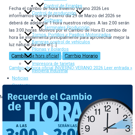
Control de Errantes
Fecha el cambio de hora Invierno Verano 2026 Les
Control de producción
informamos que el próximo día 29 de Marzo del 2026 se
Software
deberá de adelantar 1 hora nuestros relojes. A las 2:00 serán
Terminales Producción
las 3:00 horas. Motivos por el Cambio de Hora El cambio de
Tornos, Portillos y Pasillos Motorizados
hora se implementa principalmente para aprovechar mejor la
Barreras control de vehículos
luz natural durante el […]
Pilonas y Bolardos
Cambio de hora oficial
Cambio Horario
Gestión de Gimnasios
Impresora de tarjetas
Cambio de hora oficial INVIERNO-VERANO 2026
Leer entrada »
Relojería industrial
Noticias
Contacto
Menu
Inicio
Sobre Nosotros
Productos
Control de presencia